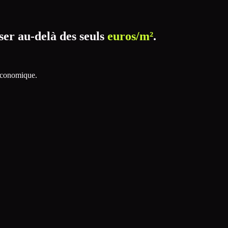
ser au-delà des seuls
euros/m²
.
 économique.