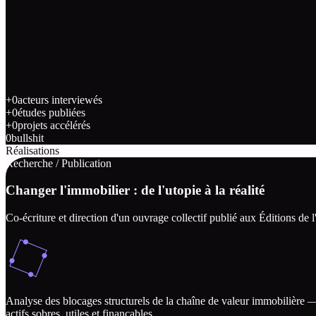
Modélisation financière
Plan d'action de croissance
+
0
acteurs interviewés
+
0
études publiées
+
0
projets accélérés
0
bullshit
Réalisations
Recherche / Publication
Changer l'immobilier : de l'utopie à la réalité
Co-écriture et direction d'un ouvrage collectif publié aux Éditions de 
Analyse des blocages structurels de la chaîne de valeur immobilière 
actifs sobres, utiles et finançables.